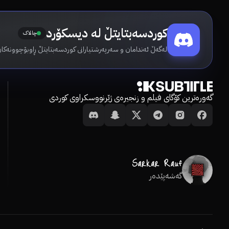
کوردسەبتایتڵ لە دیسکۆرد
چالاک
لەگەڵ ئەندامان و سەرپەرشتیارانی کوردسەبتایتڵ ڕاوبۆچوونەکان
گەورەترین کۆگای فیلم و زنجیرەی ژێرنووسکراوی کوردی
گەشەپێدەر