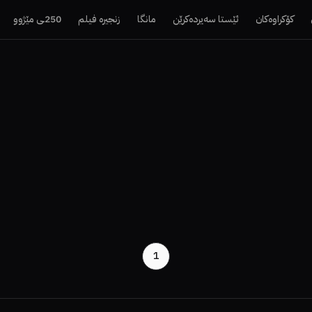
کۆکراوەکان
ئێستا سەیردەکرێن
مانگا
زنجیرە فیلم
250ـی مێژوو
1