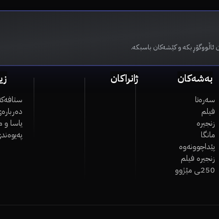
 ئاڵووگۆڕ بکە و کێشەکان باسبکە.
بەشەکان
ژانراکان
زی
سەرەتا
ستافەکە
فیلم
دەربارەی
زنجیرە
یاسا و 
مانگا
پەیوەند
پێداچوونەوە
زنجیرە فیلم
250ـی مێژوو