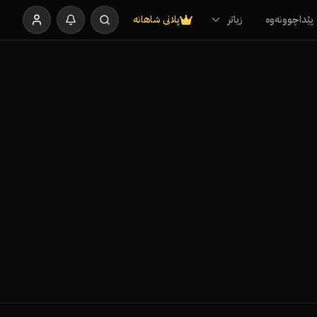
پێداچوونەوە
زیاتر
پلانی شاهانە