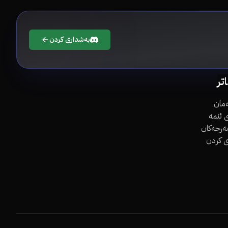
بەشداری کردن
اتر
مان
 ئێمە
مەرجەکان
ی کردن