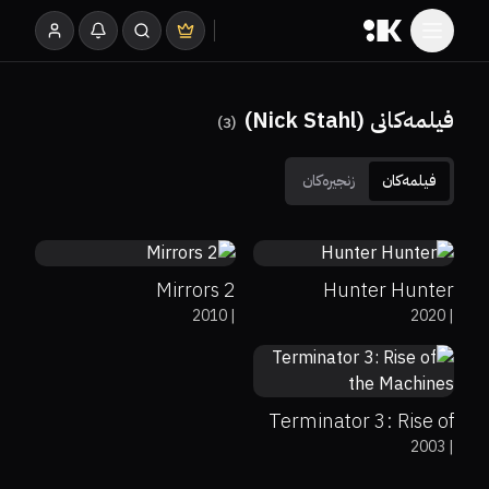
فیلمەکانی (Nick Stahl)
)
3
(
فیلمەکان
زنجیرەکان
20%
4.9
61%
94%
6.4
Mirrors 2
Hunter Hunter
2010
|
2020
|
66%
69%
6.3
Terminator 3: Rise of
2003
|
the Machines