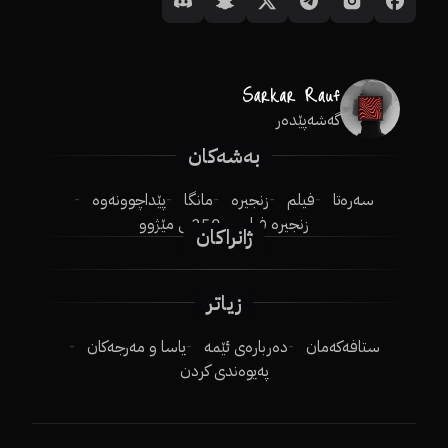
گەشەپێدەر
بەشەکان
سەرەتا
فیلم
زنجیرە
مانگا
پێداچوونەوە
زنجیرە فیلم
250ـی مێژوو
ژانراکان
زیاتر
ستافەکەمان
دەربارەی ئێمە
یاسا و مەرجەکان
پەیوەندی کردن