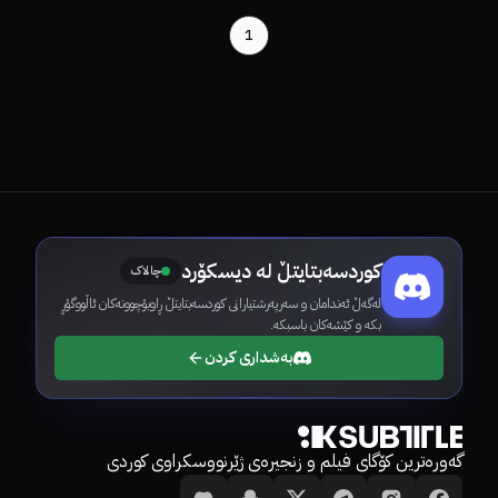
1
کوردسەبتایتڵ لە دیسکۆرد
چالاک
لەگەڵ ئەندامان و سەرپەرشتیارانی کوردسەبتایتڵ ڕاوبۆچوونەکان ئاڵووگۆڕ
بکە و کێشەکان باسبکە.
بەشداری کردن
گەورەترین کۆگای فیلم و زنجیرەی ژێرنووسکراوی کوردی