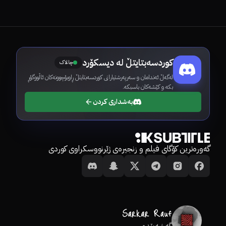
کوردسەبتایتڵ لە دیسکۆرد
چالاک
لەگەڵ ئەندامان و سەرپەرشتیارانی کوردسەبتایتڵ ڕاوبۆچوونەکان ئاڵووگۆڕ
بکە و کێشەکان باسبکە.
بەشداری کردن
گەورەترین کۆگای فیلم و زنجیرەی ژێرنووسکراوی کوردی
گەشەپێدەر