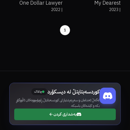
One Dollar Lawyer
My Dearest
2022
|
2023
|
1
کوردسەبتایتڵ لە دیسکۆرد
چالاک
لەگەڵ ئەندامان و سەرپەرشتیارانی کوردسەبتایتڵ ڕاوبۆچوونەکان ئاڵووگۆڕ
بکە و کێشەکان باسبکە.
بەشداری کردن