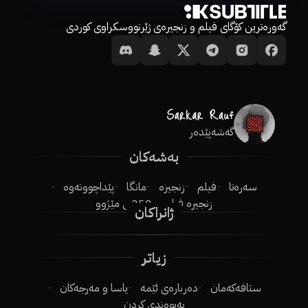
گەورەترین کۆگای فیلم و زنجیرەی ژێرنووسکراوی کوردی
گەشەپێدەر
بەشەکان
سەرەتا
فیلم
زنجیرە
مانگا
پێداچوونەوە
زنجیرە فیلم
250ـی مێژوو
ژانراکان
زیاتر
ستافەکەمان
دەربارەی ئێمە
یاسا و مەرجەکان
پەیوەندی کردن