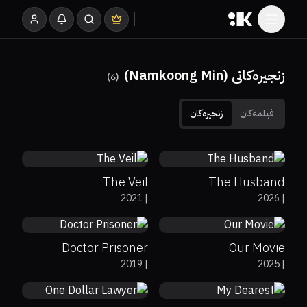
زنجیرەکانی (Namkoong Min)
)
6
(
فیلمەکان
زنجیرەکان
0%
0%
7.6
0%
0%
8
The Veil
The Husband
0%
0%
7.6
2021
|
2026
|
0%
0%
9.2
Doctor Prisoner
Our Movie
7.4
2019
|
2025
|