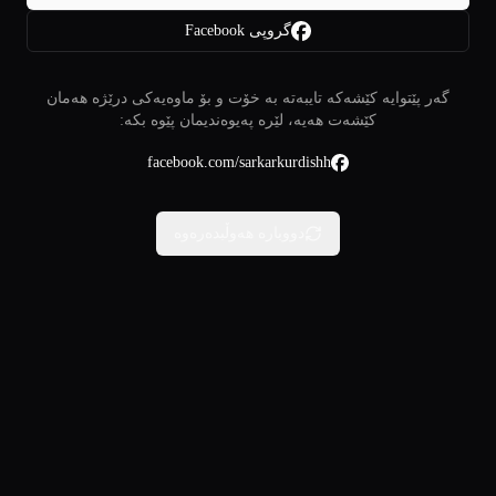
گروپی Facebook
گەر پێتوایە کێشەکە تایبەتە بە خۆت و بۆ ماوەیەکی درێژە هەمان
کێشەت هەیە، لێرە پەیوەندیمان پێوە بکە:
facebook.com/sarkarkurdishh
دووبارە هەوڵبدەرەوە