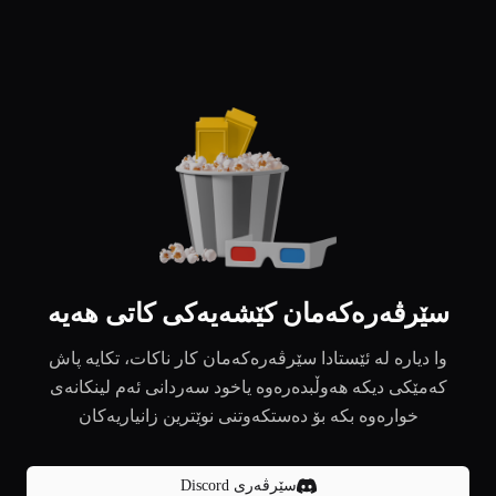
سێرڤەرەکەمان کێشەیەکی کاتی هەیە
وا دیارە لە ئێستادا سێرڤەرەکەمان کار ناکات، تکایە پاش
کەمێکی دیکە هەوڵبدەرەوە یاخود سەردانی ئەم لینکانەی
خوارەوە بکە بۆ دەستکەوتنی نوێترین زانیاریەکان
سێرڤەری Discord