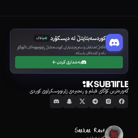
کوردسەبتایتڵ لە دیسکۆرد
چالاک
لەگەڵ ئەندامان و سەرپەرشتیارانی کوردسەبتایتڵ ڕاوبۆچوونەکان ئاڵووگۆڕ
بکە و کێشەکان باسبکە.
بەشداری کردن
گەورەترین کۆگای فیلم و زنجیرەی ژێرنووسکراوی کوردی
گەشەپێدەر