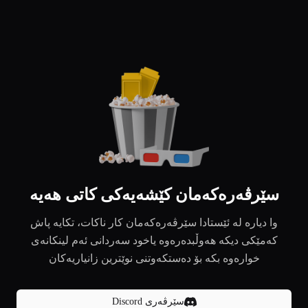
سێرڤەرەکەمان کێشەیەکی کاتی هەیە
وا دیارە لە ئێستادا سێرڤەرەکەمان کار ناکات، تکایە پاش
کەمێکی دیکە هەوڵبدەرەوە یاخود سەردانی ئەم لینکانەی
خوارەوە بکە بۆ دەستکەوتنی نوێترین زانیاریەکان
سێرڤەری Discord