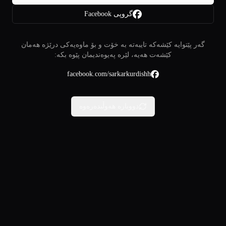
گروپی Facebook
گەر پێتوایە کێشەکە تایبەتە بە خۆت و بۆ ماوەیەکی درێژە هەمان
کێشەت هەیە، لێرە پەیوەندیمان پێوە بکە:
facebook.com/sarkarkurdishh
دووبارە هەوڵبدەرەوە