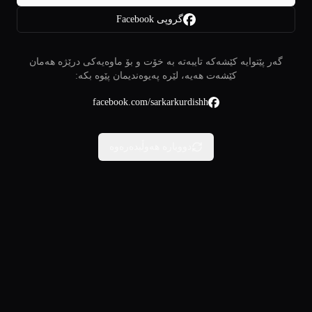
گروپی Facebook
گەر پێتوایە کێشەکە تایبەتە بە خۆت و بۆ ماوەیەکی درێژە هەمان
کێشەت هەیە، لێرە پەیوەندیمان پێوە بکە:
facebook.com/sarkarkurdishh
دووبارە هەوڵبدەرەوە