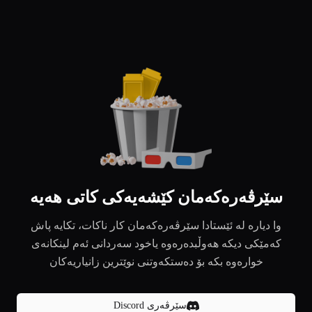
سێرڤەرەکەمان کێشەیەکی کاتی هەیە
وا دیارە لە ئێستادا سێرڤەرەکەمان کار ناکات، تکایە پاش
کەمێکی دیکە هەوڵبدەرەوە یاخود سەردانی ئەم لینکانەی
خوارەوە بکە بۆ دەستکەوتنی نوێترین زانیاریەکان
سێرڤەری Discord