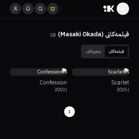
فیلمەکانی (Masaki Okada)
)
2
(
فیلمەکان
زنجیرەکان
80%
7.7
60%
74%
6.4
Confession
Scarlet
2010
|
2025
|
1