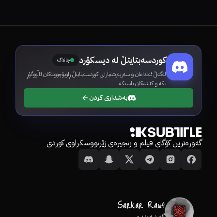
کوردسەبتایتڵ لە دیسکۆرد
چالاک
لەگەڵ ئەندامان و سەرپەرشتیارانی کوردسەبتایتڵ ڕاوبۆچوونەکان ئاڵووگۆڕ
بکە و کێشەکان باسبکە.
بەشداری کردن
گەورەترین کۆگای فیلم و زنجیرەی ژێرنووسکراوی کوردی
گەشەپێدەر