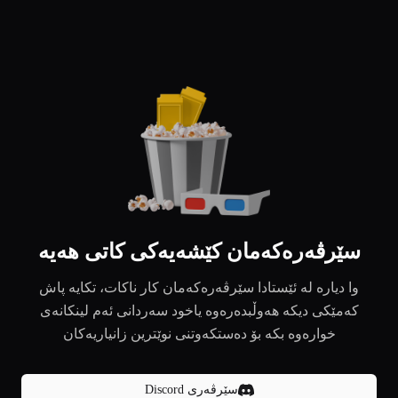
سێرڤەرەکەمان کێشەیەکی کاتی هەیە
وا دیارە لە ئێستادا سێرڤەرەکەمان کار ناکات، تکایە پاش
کەمێکی دیکە هەوڵبدەرەوە یاخود سەردانی ئەم لینکانەی
خوارەوە بکە بۆ دەستکەوتنی نوێترین زانیاریەکان
سێرڤەری Discord