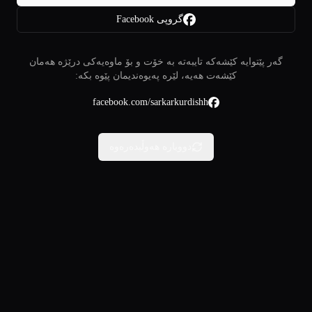
گروپی Facebook
گەر پێتوایە کێشەکە تایبەتە بە خۆت و بۆ ماوەیەکی درێژە هەمان
کێشەت هەیە، لێرە پەیوەندیمان پێوە بکە:
facebook.com/sarkarkurdishh
دووبارە هەوڵبدەرەوە