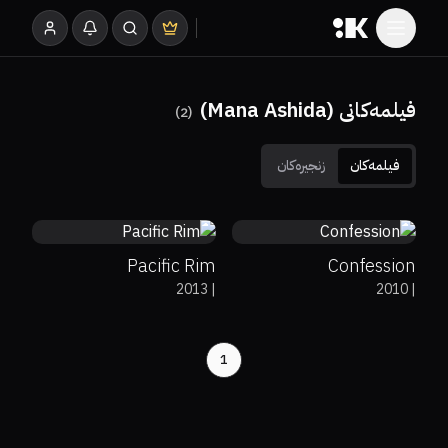
فیلمەکانی (Mana Ashida)
)
2
(
فیلمەکان
زنجیرەکان
65%
72%
6.9
80%
7.7
Pacific Rim
Confession
2013
|
2010
|
1