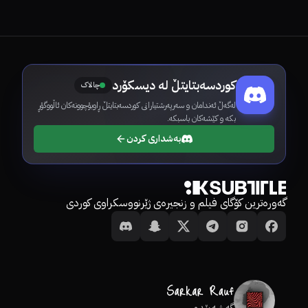
کوردسەبتایتڵ لە دیسکۆرد
چالاک
لەگەڵ ئەندامان و سەرپەرشتیارانی کوردسەبتایتڵ ڕاوبۆچوونەکان ئاڵووگۆڕ
بکە و کێشەکان باسبکە.
بەشداری کردن
گەورەترین کۆگای فیلم و زنجیرەی ژێرنووسکراوی کوردی
گەشەپێدەر