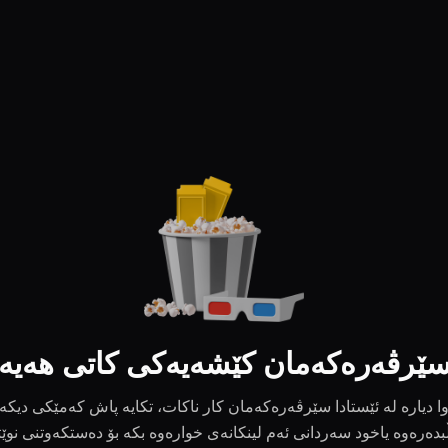
ێرڤەرەکەمان کێشەیەکی کاتی هەیە
ا دیارە لە ئێستادا سێرڤەرەکەمان کار ناکات، تکایە پاش کەمێکی دیکە
بدەرەوە یاخود سەردانی ئەم لینکانەی خوارەوە بکە بۆ دەستکەوتنی نوێ