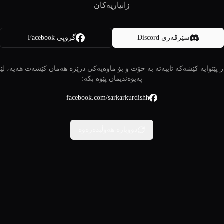
زانیاریەکان
سێرڤەری Discord
گروپی Facebook
 پێتوایە کێشەکە تایبەتە بە خۆت و بۆ ماوەیەکی درێژە هەمان کێشەت هەیە، لێ
پەیوەندیمان پێوە بکە:
facebook.com/sarkarkurdishh
دووبارە هەوڵبدەرەوە