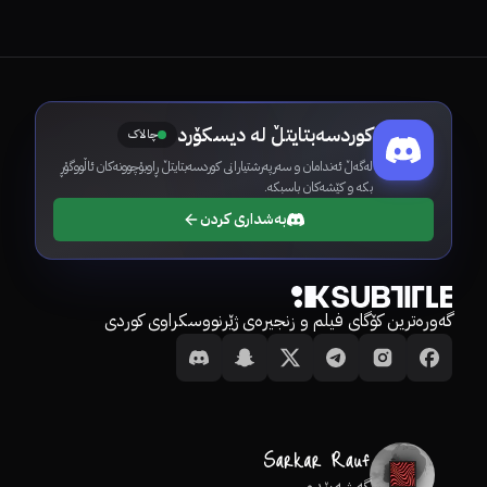
کوردسەبتایتڵ لە دیسکۆرد
چالاک
لەگەڵ ئەندامان و سەرپەرشتیارانی کوردسەبتایتڵ ڕاوبۆچوونەکان ئاڵووگۆڕ
بکە و کێشەکان باسبکە.
بەشداری کردن
گەورەترین کۆگای فیلم و زنجیرەی ژێرنووسکراوی کوردی
گەشەپێدەر