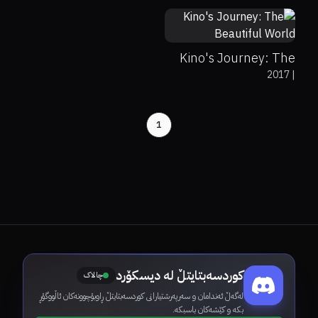
Kino's Journey: The
2017
|
Beautiful World
1
کوردسەبتایتڵ لە دیسکۆرد
چالاک
لەگەڵ ئەندامان و سەرپەرشتیارانی کوردسەبتایتڵ ڕاوبۆچوونەکان ئاڵووگۆڕ
بکە و کێشەکان باسبکە.