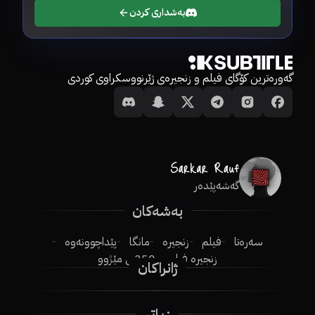
بەشداری کردن
گەورەترین کۆگای فیلم و زنجیرەی ژێرنووسکراوی کوردی
گەشەپێدەر
بەشەکان
سەرەتا
فیلم
زنجیرە
مانگا
پێداچوونەوە
زنجیرە فیلم
250ـی مێژوو
ژانراکان
زیاتر