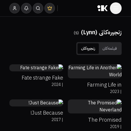
زنجیرەکانی (Lynn)
)
5
(
فیلمەکان
زنجیرەکان
0%
0%
7.3
0%
0%
0
Fate strange Fake
Farming Life in
2024
|
2023
|
Another World
0%
0%
6.9
0%
0%
8.1
Just Because!
The Promised
2017
|
2019
|
Neverland
0%
0%
7.2