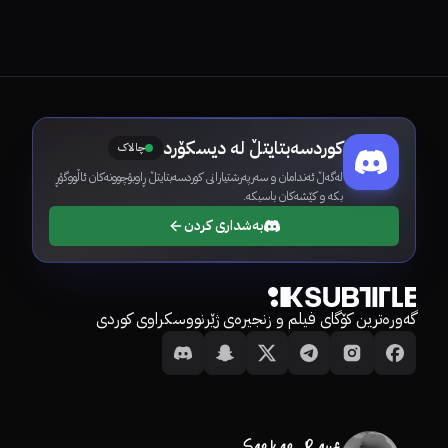
کوردسەبتایتڵ لە دیسکۆرد
چالاک
لەگەڵ ئەندامان و سەرپەرشتیارانی کوردسەبتایتڵ ڕاوبۆچوونەکان ئاڵووگۆڕ
بکە و کێشەکان باسبکە.
بەشداری کردن
گەورەترین کۆگای فیلم و زنجیرەی ژێرنووسکراوی کوردی