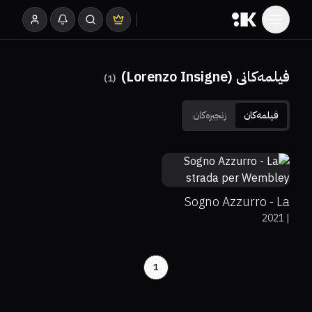
فیلمەکانی (Lorenzo Insigne)
)
1
(
فیلمەکان
زنجیرەکان
Sogno Azzurro - La
2021
|
strada per Wembley
1