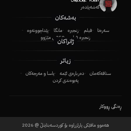
گەشەپێدەر
بەشەکان
سەرەتا
فیلم
زنجیرە
مانگا
پێداچوونەوە
زنجیرە فیلم
250ـی مێژوو
ژانراکان
زیاتر
ستافەکەمان
دەربارەی ئێمە
یاسا و مەرجەکان
پەیوەندی کردن
ڕەنگی ڕووکار
هەموو مافێکی پارێزراوە بۆ کوردسەبتایتڵ @
2026