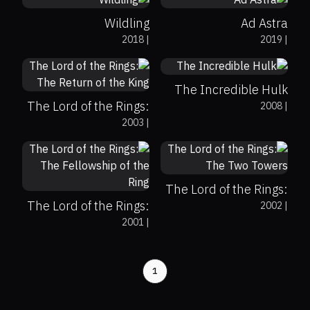
Wildling
Ad Astra
61%
67%
6.7
2018
|
2019
|
94%
93%
8.9
The Incredible Hulk
The Lord of the Rings:
2008
|
2003
|
The Return of the King
87%
95%
8.7
92%
91%
8.8
The Lord of the Rings:
The Lord of the Rings:
2002
|
The Two Towers
2001
|
The Fellowship of the
Ring
1