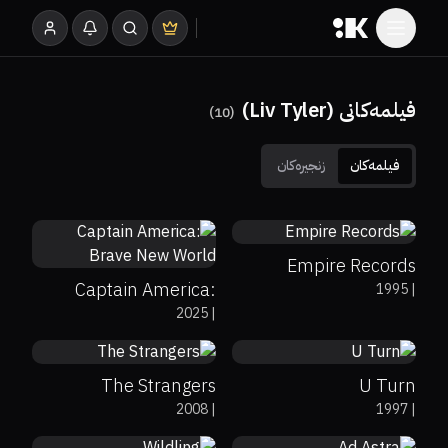
فیلمەکانی (Liv Tyler)
)
10
(
فیلمەکان
زنجیرەکان
47%
35%
6.7
42%
48%
5.8
Empire Records
Captain America:
1995
|
47%
48%
6.2
54%
60%
6.7
2025
|
Brave New World
The Strangers
U Turn
58%
70%
5.5
80%
84%
6.6
2008
|
1997
|