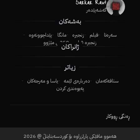
گەشەپێدەر
بەشەکان
سەرەتا
فیلم
زنجیرە
مانگا
پێداچوونەوە
زنجیرە فیلم
250ـی مێژوو
ژانراکان
زیاتر
ستافەکەمان
دەربارەی ئێمە
یاسا و مەرجەکان
پەیوەندی کردن
ڕەنگی ڕووکار
هەموو مافێکی پارێزراوە بۆ کوردسەبتایتڵ @
2026