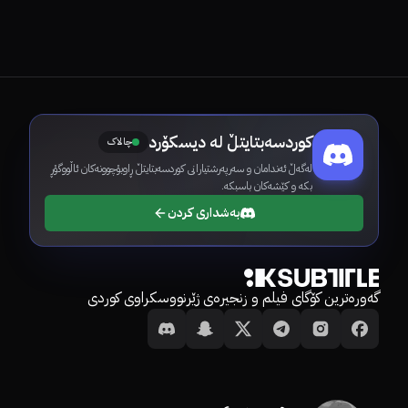
کوردسەبتایتڵ لە دیسکۆرد
چالاک
لەگەڵ ئەندامان و سەرپەرشتیارانی کوردسەبتایتڵ ڕاوبۆچوونەکان ئاڵووگۆڕ
بکە و کێشەکان باسبکە.
بەشداری کردن
گەورەترین کۆگای فیلم و زنجیرەی ژێرنووسکراوی کوردی