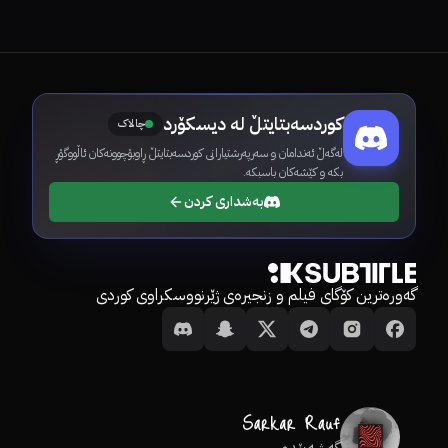
کوردسەبتایتڵ لە دیسکۆرد
چالاک
لەگەڵ ئەندامان و سەرپەرشتیارانی کوردسەبتایتڵ ڕاوبۆچوونەکان ئاڵووگۆڕ
بکە و کێشەکان باسبکە.
بەشداری کردن
گەورەترین کۆگای فیلم و زنجیرەی ژێرنووسکراوی کوردی
گەشەپێدەر