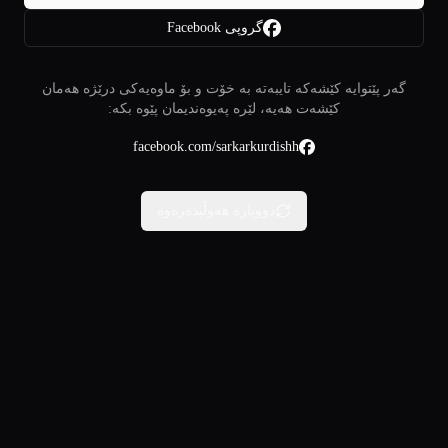
گروپی Facebook
گەر پێتوایە کێشەکە تایبەتە بە خۆت و بۆ ماوەیەکی درێژە هەمان
کێشەت هەیە، لێرە پەیوەندیمان پێوە بکە:
facebook.com/sarkarkurdishh
دووبارە هەوڵبدەرەوە