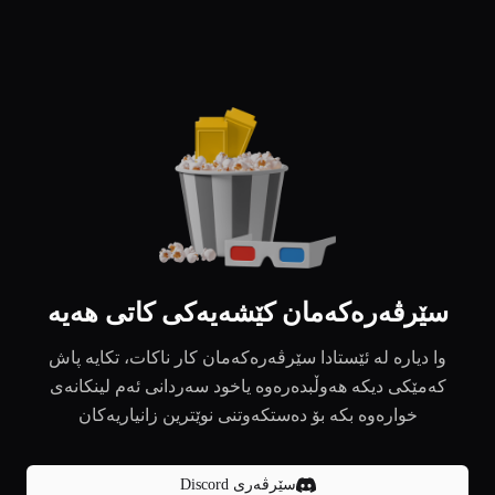
سێرڤەرەکەمان کێشەیەکی کاتی هەیە
وا دیارە لە ئێستادا سێرڤەرەکەمان کار ناکات، تکایە پاش
کەمێکی دیکە هەوڵبدەرەوە یاخود سەردانی ئەم لینکانەی
خوارەوە بکە بۆ دەستکەوتنی نوێترین زانیاریەکان
سێرڤەری Discord