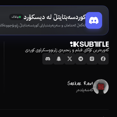
کوردسەبتایتڵ لە دیسکۆرد
چالاک
لەگەڵ ئەندامان و سەرپەرشتیارانی کوردسەبتایتڵ ڕاوبۆچوونەکان
گەورەترین کۆگای فیلم و زنجیرەی ژێرنووسکراوی کوردی
گەشەپێدەر