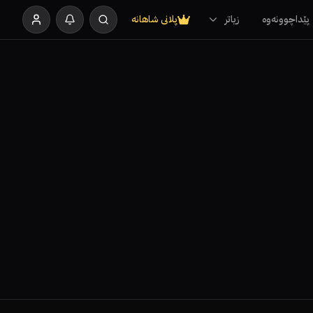
پێداچوونەوە
زیاتر
پلانی شاهانە