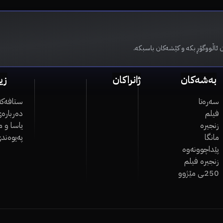
 ئاڵووگۆڕ بکە و کێشەکان باسبکە.
بەشەکان
ژانراکان
زی
سەرەتا
ستافەکە
فیلم
دەربارەی
زنجیرە
یاسا و 
مانگا
پەیوەند
پێداچوونەوە
زنجیرە فیلم
250ـی مێژوو