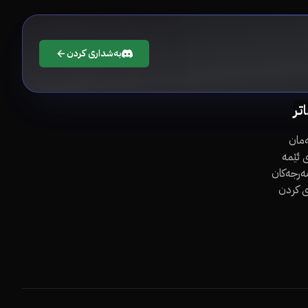
بەشداری کردن
اتر
مان
 ئێمە
مەرجەکان
ی کردن