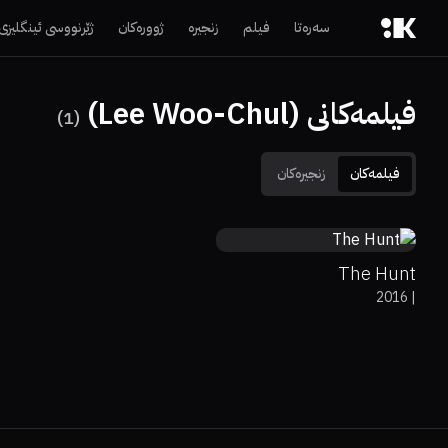
سەرەتا
فیلم
زنجیرە
ژوورەکان
ژێرنووسی ئینگلیزی
فیلمەکانی (Lee Woo-Chul)
)
1
(
فیلمەکان
زنجیرەکان
5.1
The Hunt
2016
|