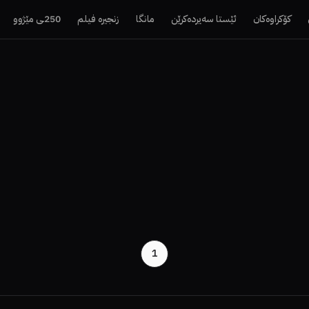
کۆکراوەکان
ئێستا سەیردەکرێن
مانگا
زنجیرە فیلم
250ـی مێژوو
1