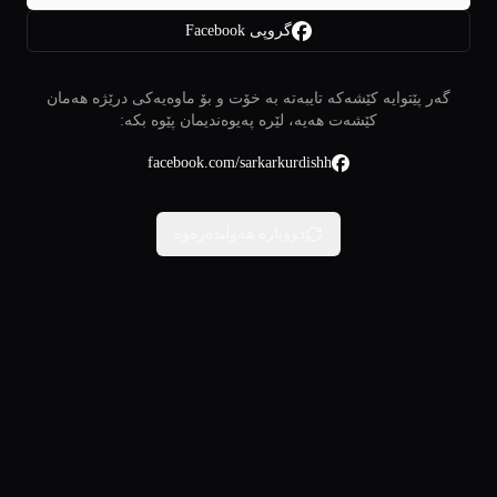
گروپی Facebook
گەر پێتوایە کێشەکە تایبەتە بە خۆت و بۆ ماوەیەکی درێژە هەمان
کێشەت هەیە، لێرە پەیوەندیمان پێوە بکە:
facebook.com/sarkarkurdishh
دووبارە هەوڵبدەرەوە