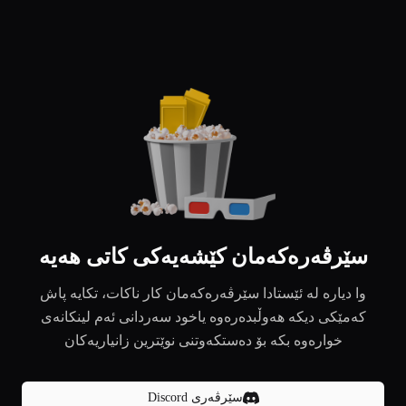
سێرڤەرەکەمان کێشەیەکی کاتی هەیە
وا دیارە لە ئێستادا سێرڤەرەکەمان کار ناکات، تکایە پاش
کەمێکی دیکە هەوڵبدەرەوە یاخود سەردانی ئەم لینکانەی
خوارەوە بکە بۆ دەستکەوتنی نوێترین زانیاریەکان
سێرڤەری Discord