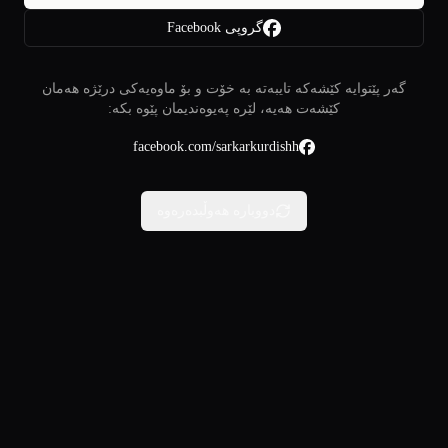
گروپی Facebook
گەر پێتوایە کێشەکە تایبەتە بە خۆت و بۆ ماوەیەکی درێژە هەمان
کێشەت هەیە، لێرە پەیوەندیمان پێوە بکە:
facebook.com/sarkarkurdishh
دووبارە هەوڵبدەرەوە