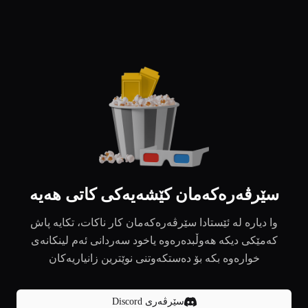
سێرڤەرەکەمان کێشەیەکی کاتی هەیە
وا دیارە لە ئێستادا سێرڤەرەکەمان کار ناکات، تکایە پاش
کەمێکی دیکە هەوڵبدەرەوە یاخود سەردانی ئەم لینکانەی
خوارەوە بکە بۆ دەستکەوتنی نوێترین زانیاریەکان
سێرڤەری Discord