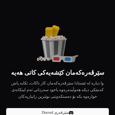
سێرڤەرەکەمان کێشەیەکی کاتی هەیە
وا دیارە لە ئێستادا سێرڤەرەکەمان کار ناکات، تکایە پاش
کەمێکی دیکە هەوڵبدەرەوە یاخود سەردانی ئەم لینکانەی
خوارەوە بکە بۆ دەستکەوتنی نوێترین زانیاریەکان
سێرڤەری Discord