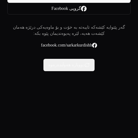
گروپی Facebook
گەر پێتوایە کێشەکە تایبەتە بە خۆت و بۆ ماوەیەکی درێژە هەمان
کێشەت هەیە، لێرە پەیوەندیمان پێوە بکە:
facebook.com/sarkarkurdishh
دووبارە هەوڵبدەرەوە