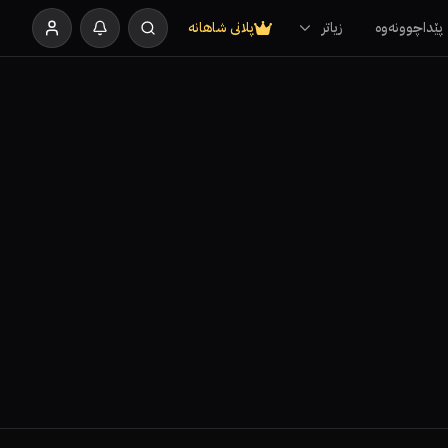
پێداچوونەوە
زیاتر
پلانی شاهانە