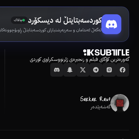
کوردسەبتایتڵ لە دیسکۆرد
چالاک
لەگەڵ ئەندامان و سەرپەرشتیارانی کوردسەبتایتڵ ڕاوبۆچوونەکان
گەورەترین کۆگای فیلم و زنجیرەی ژێرنووسکراوی کوردی
گەشەپێدەر