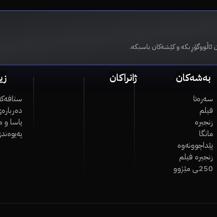
 ئاڵووگۆڕ بکە و کێشەکان باسبکە.
بەشەکان
ژانراکان
زی
سەرەتا
ستافەکە
فیلم
دەربارەی
زنجیرە
یاسا و 
مانگا
پەیوەند
پێداچوونەوە
زنجیرە فیلم
250ـی مێژوو