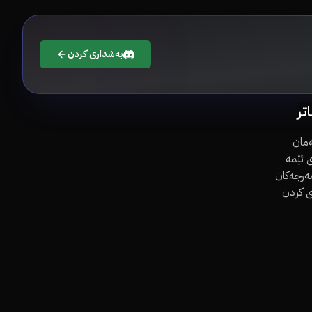
بەشداری کردن
اتر
مان
 ئێمە
مەرجەکان
ی کردن