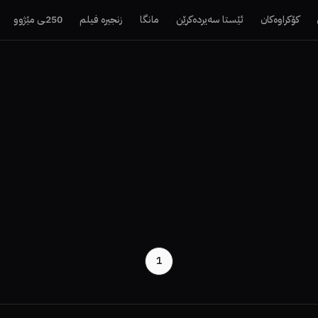
کۆکراوەکان
ئێستا سەیردەکرێن
مانگا
زنجیرە فیلم
250ـی مێژوو
1