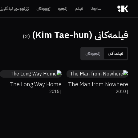
سەرەتا
فیلم
زنجیرە
ژوورەکان
ژێرنووسی ئینگلیزی
فیلمەکانی (Kim Tae-hun)
)
2
(
فیلمەکان
زنجیرەکان
6.4
100%
7.7
The Long Way Home
The Man from Nowhere
2015
|
2010
|