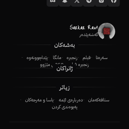
گەشەپێدەر
بەشەکان
سەرەتا
فیلم
زنجیرە
مانگا
پێداچوونەوە
زنجیرە فیلم
250ـی مێژوو
ژانراکان
زیاتر
ستافەکەمان
دەربارەی ئێمە
یاسا و مەرجەکان
پەیوەندی کردن