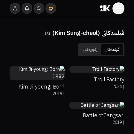
فیلمەکانی (Kim Sung-cheol)
)
3
(
فیلمەکان
زنجیرەکان
5.9
7.4
Troll Factory
Kim Ji-young: Born
2024
|
38%
5.9
2019
|
1982
Battle of Jangsari
2019
|