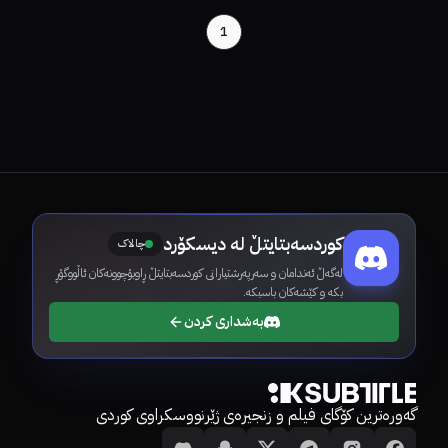
1
کوردسەبتایتڵ لە دیسکۆرد
چالاک
لەگەڵ ئەندامان و سەرپەرشتیارانی کوردسەبتایتڵ ڕاوبۆچوونەکان ئاڵووگۆڕ
بکە و کێشەکان باسبکە.
بەشداری کردن
گەورەترین کۆگای فیلم و زنجیرەی ژێرنووسکراوی کوردی