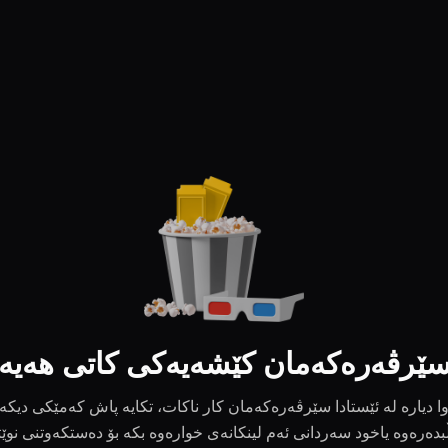
ێرڤەرەکەمان کێشەیەکی کاتی هەیە
ا دیارە لە ئێستادا سێرڤەرەکەمان کار ناکات، تکایە پاش کەمێکی دیکە
بدەرەوە یاخود سەردانی ئەم لینکانەی خوارەوە بکە بۆ دەستکەوتنی نوێ