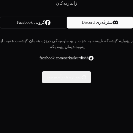
زانیاریەکان
سێرڤەری Discord
گروپی Facebook
 پێتوایە کێشەکە تایبەتە بە خۆت و بۆ ماوەیەکی درێژە هەمان کێشەت هەیە، لێ
پەیوەندیمان پێوە بکە:
facebook.com/sarkarkurdishh
دووبارە هەوڵبدەرەوە