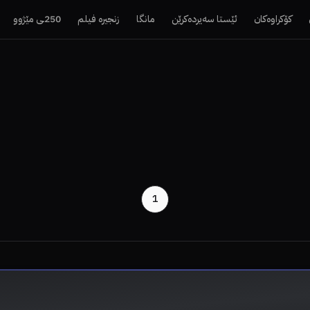
کۆکراوەکان
ئێستا سەیردەکرێن
مانگا
زنجیرە فیلم
250ـی مێژوو
1