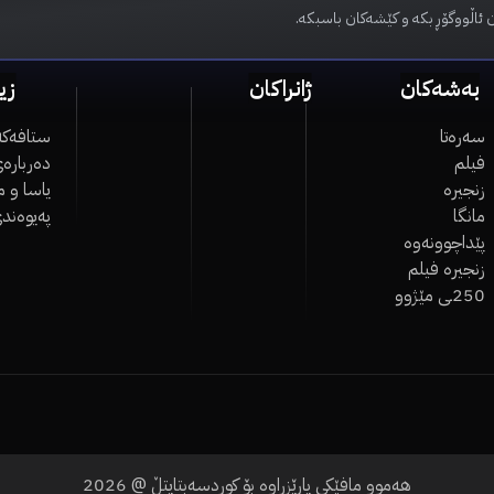
 ئاڵووگۆڕ بکە و کێشەکان باسبکە.
بەشەکان
ژانراکان
زی
سەرەتا
ستافەکە
فیلم
دەربارەی
زنجیرە
یاسا و 
مانگا
پەیوەند
پێداچوونەوە
زنجیرە فیلم
250ـی مێژوو
هەموو مافێکی پارێزراوە بۆ کوردسەبتایتڵ @
2026