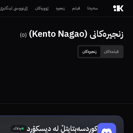
سەرەتا
فیلم
زنجیرە
ژوورەکان
ژێرنووسی ئینگلیزی
زنجیرەکانی (Kento Nagao)
)
0
(
فیلمەکان
زنجیرەکان
کوردسەبتایتڵ لە دیسکۆرد
چالاک