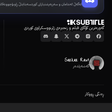
لەگەڵ ئەندامان و سەرپەرشتیارانی کوردسەبتایتڵ ڕاوبۆچوونەکان
گەورەترین کۆگای فیلم و زنجیرەی ژێرنووسکراوی کوردی
گەشەپێدەر
ڕەنگی ڕووکار