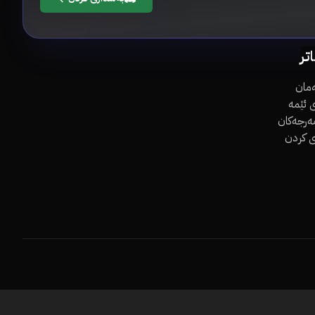
اتر
مان
 ئێمە
مەرجەکان
ی کردن