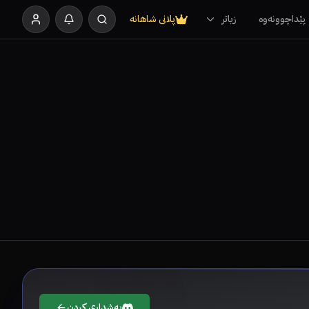
پێداچوونەوە
زیاتر
پلانی شاهانە
بەشداری کردن