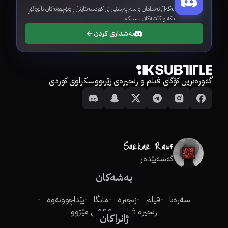
لەگەڵ ئەندامان و سەرپەرشتیارانی کوردسەبتایتڵ ڕاوبۆچوونەکان ئاڵووگۆڕ
بکە و کێشەکان باسبکە.
بەشداری کردن
گەورەترین کۆگای فیلم و زنجیرەی ژێرنووسکراوی کوردی
گەشەپێدەر
بەشەکان
سەرەتا
فیلم
زنجیرە
مانگا
پێداچوونەوە
زنجیرە فیلم
250ـی مێژوو
ژانراکان