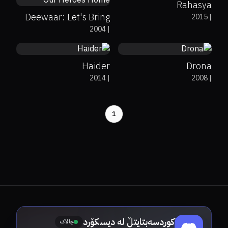
Rahasya
Deewaar: Let's Bring
2015
|
0%
86%
8.1
2.1
2004
|
Our Heroes Home
Haider
Drona
2014
|
2008
|
1
کوردسەبتایتڵ لە دیسکۆرد
چالاک