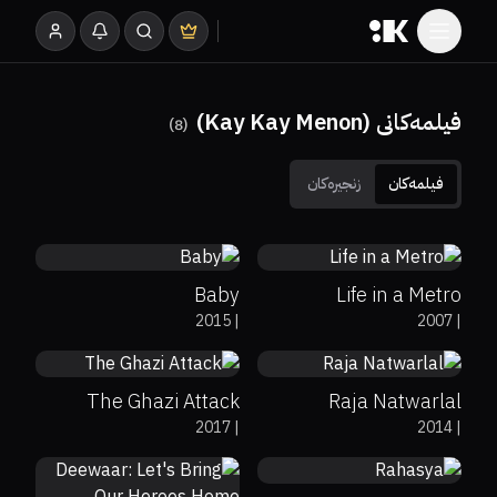
فیلمەکانی (Kay Kay Menon)
)
8
(
فیلمەکان
زنجیرەکان
7.9
0%
0%
7.4
Baby
Life in a Metro
60%
7.6
6.1
2015
|
2007
|
The Ghazi Attack
Raja Natwarlal
75%
7.6
2017
|
2014
|
84%
6.1