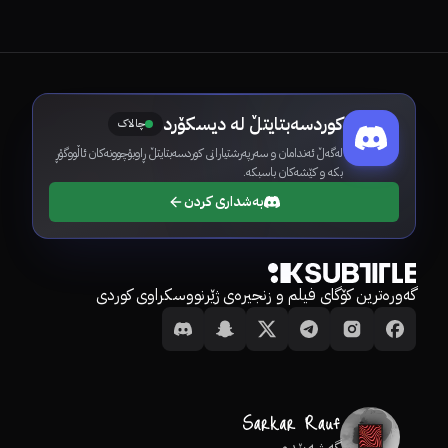
کوردسەبتایتڵ لە دیسکۆرد
چالاک
لەگەڵ ئەندامان و سەرپەرشتیارانی کوردسەبتایتڵ ڕاوبۆچوونەکان ئاڵووگۆڕ
بکە و کێشەکان باسبکە.
بەشداری کردن
گەورەترین کۆگای فیلم و زنجیرەی ژێرنووسکراوی کوردی
گەشەپێدەر