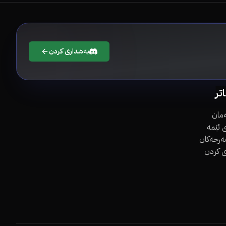
بەشداری کردن
اتر
مان
 ئێمە
مەرجەکان
ی کردن