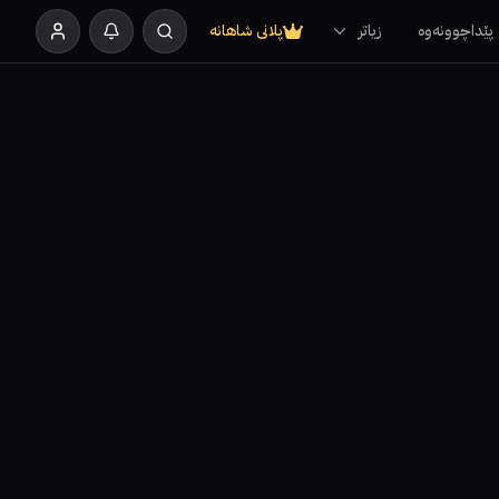
پێداچوونەوە
زیاتر
پلانی شاهانە