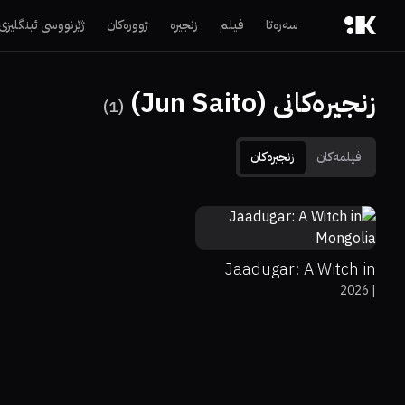
سەرەتا
فیلم
زنجیرە
ژوورەکان
ژێرنووسی ئینگلیزی
زنجیرەکانی (Jun Saito)
)
1
(
فیلمەکان
زنجیرەکان
0%
0%
8.5
Jaadugar: A Witch in
2026
|
Mongolia