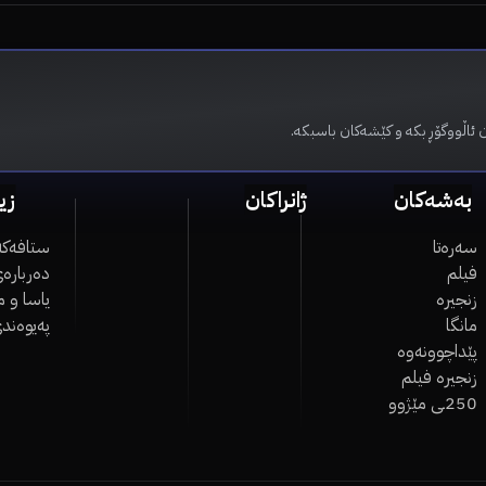
 ئاڵووگۆڕ بکە و کێشەکان باسبکە.
بەشەکان
ژانراکان
زی
سەرەتا
ستافەکە
فیلم
دەربارەی
زنجیرە
یاسا و 
مانگا
پەیوەند
پێداچوونەوە
زنجیرە فیلم
250ـی مێژوو