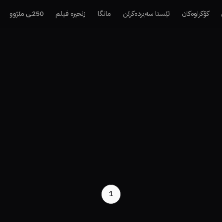
کۆکراوەکان
ئێستا سەیردەکرێن
مانگا
زنجیرە فیلم
250ـی مێژوو
1