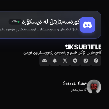
کوردسەبتایتڵ لە دیسکۆرد
چالاک
لەگەڵ ئەندامان و سەرپەرشتیارانی کوردسەبتایتڵ ڕاوبۆچوونەکان
گەورەترین کۆگای فیلم و زنجیرەی ژێرنووسکراوی کوردی
گەشەپێدەر