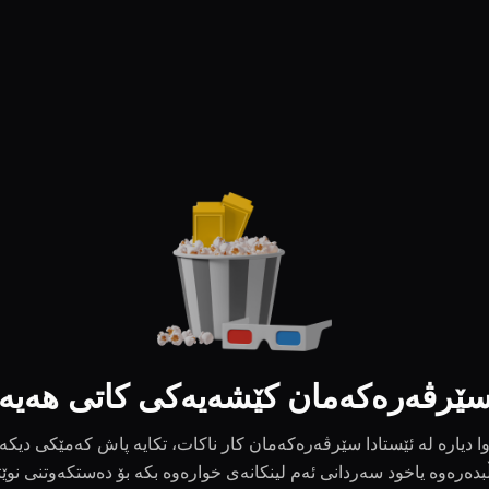
ێرڤەرەکەمان کێشەیەکی کاتی هەیە
ا دیارە لە ئێستادا سێرڤەرەکەمان کار ناکات، تکایە پاش کەمێکی دیکە
بدەرەوە یاخود سەردانی ئەم لینکانەی خوارەوە بکە بۆ دەستکەوتنی نوێ