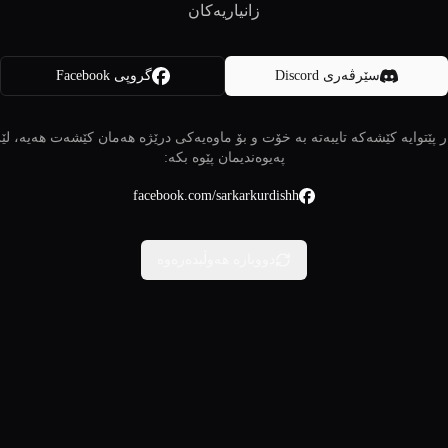
زانیاریەکان
سێرڤەری Discord
گروپی Facebook
 پێتوایە کێشەکە تایبەتە بە خۆت و بۆ ماوەیەکی درێژە هەمان کێشەت هەیە، لێ
پەیوەندیمان پێوە بکە:
facebook.com/sarkarkurdishh
دووبارە هەوڵبدەرەوە