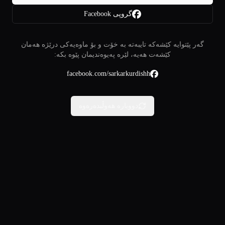
گروپی Facebook
گەر پێتوایە کێشەکە تایبەتە بە خۆت و بۆ ماوەیەکی درێژە هەمان
کێشەت هەیە، لێرە پەیوەندیمان پێوە بکە:
facebook.com/sarkarkurdishh
دووبارە هەوڵبدەرەوە