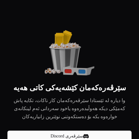
سێرڤەرەکەمان کێشەیەکی کاتی هەیە
وا دیارە لە ئێستادا سێرڤەرەکەمان کار ناکات، تکایە پاش
کەمێکی دیکە هەوڵبدەرەوە یاخود سەردانی ئەم لینکانەی
خوارەوە بکە بۆ دەستکەوتنی نوێترین زانیاریەکان
سێرڤەری Discord