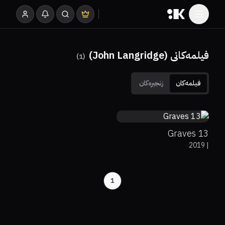
فیلمەکانی (John Langridge)
)
1
(
فیلمەکان
زنجیرەکان
4.8
13 Graves
2019
|
1