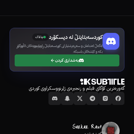
کوردسەبتایتڵ لە دیسکۆرد
چالاک
لەگەڵ ئەندامان و سەرپەرشتیارانی کوردسەبتایتڵ ڕاوبۆچوونەکان ئاڵووگۆڕ
بکە و کێشەکان باسبکە.
بەشداری کردن
گەورەترین کۆگای فیلم و زنجیرەی ژێرنووسکراوی کوردی
گەشەپێدەر