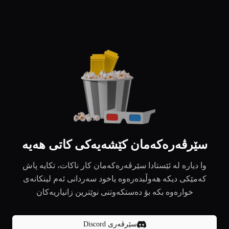
سێرڤەرەکەمان کێشەیەکی کاتی هەیە
وا دیارە لە ئێستادا سێرڤەرەکەمان کار ناکات، تکایە پاش
کەمێکی دیکە هەوڵبدەرەوە یاخود سەردانی ئەم لینکانەی
خوارەوە بکە بۆ دەستکەوتنی نوێترین زانیاریەکان
سێرڤەری Discord