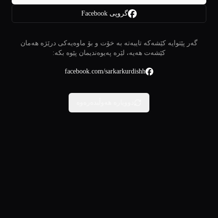
گروپی Facebook
گەر پێتوایە کێشەکە تایبەتە بە خۆت و بۆ ماوەیەکی درێژە هەمان
کێشەت هەیە، لێرە پەیوەندیمان پێوە بکە:
facebook.com/sarkarkurdishh
دووبارە هەوڵبدەرەوە