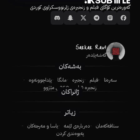
گەورەترین کۆگای فیلم و زنجیرەی ژێرنووسکراوی کوردی
گەشەپێدەر
بەشەکان
سەرەتا
فیلم
زنجیرە
مانگا
پێداچوونەوە
زنجیرە فیلم
250ـی مێژوو
ژانراکان
زیاتر
ستافەکەمان
دەربارەی ئێمە
یاسا و مەرجەکان
پەیوەندی کردن