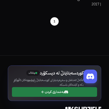
2017
|
Golden Circle
1
کوردسەبتایتڵ لە دیسکۆرد
چالاک
لەگەڵ ئەندامان و سەرپەرشتیارانی کوردسەبتایتڵ ڕاوبۆچوونەکان ئاڵووگۆڕ
بکە و کێشەکان باسبکە.
بەشداری کردن