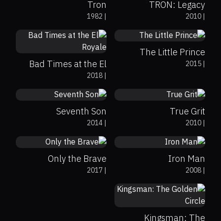
Tron
TRON: Legacy
70%
93%
7.7
1982
|
2010
|
60%
75%
7.1
The Little Prince
Bad Times at the El
2015
|
30%
11%
5.5
80%
96%
7.6
2018
|
Royale
Seventh Son
True Grit
72%
87%
7.6
79%
94%
7.9
2014
|
2010
|
Only the Brave
Iron Man
2017
|
2008
|
44%
52%
6.7
Kingsman: The