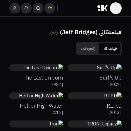
فیلمەکانی (Jeff Bridges)
)
13
(
فیلمەکان
زنجیرەکان
70%
75%
7.3
64%
78%
6.7
The Last Unicorn
Surf's Up
88%
97%
7.6
25%
12%
5.6
1982
|
2007
|
Hell or High Water
R.I.P.D.
58%
71%
6.7
49%
51%
6.8
2016
|
2013
|