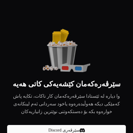
سێرڤەرەکەمان کێشەیەکی کاتی هەیە
وا دیارە لە ئێستادا سێرڤەرەکەمان کار ناکات، تکایە پاش
کەمێکی دیکە هەوڵبدەرەوە یاخود سەردانی ئەم لینکانەی
خوارەوە بکە بۆ دەستکەوتنی نوێترین زانیاریەکان
سێرڤەری Discord