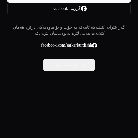
گروپی Facebook
گەر پێتوایە کێشەکە تایبەتە بە خۆت و بۆ ماوەیەکی درێژە هەمان
کێشەت هەیە، لێرە پەیوەندیمان پێوە بکە:
facebook.com/sarkarkurdishh
دووبارە هەوڵبدەرەوە