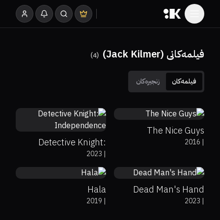
فیلمەکانی (Jack Kilmer)
)
4
(
فیلمەکان
زنجیرەکان
70%
91%
7.4
0%
43%
3.4
The Nice Guys
Detective Knight:
2016
|
75%
88%
5.7
3.8
2023
|
Independence
Hala
Dead Man's Hand
2019
|
2023
|