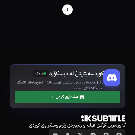
1
کوردسەبتایتڵ لە دیسکۆرد
چالاک
لەگەڵ ئەندامان و سەرپەرشتیارانی کوردسەبتایتڵ ڕاوبۆچوونەکان ئاڵووگۆڕ
بکە و کێشەکان باسبکە.
بەشداری کردن
گەورەترین کۆگای فیلم و زنجیرەی ژێرنووسکراوی کوردی