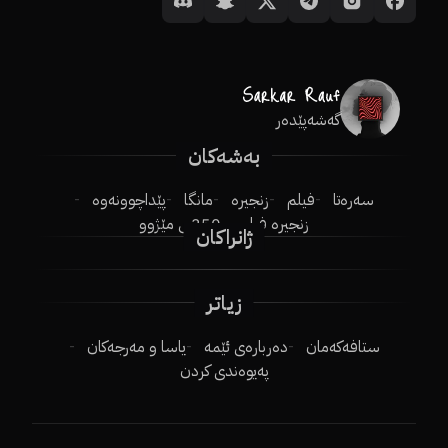
گەشەپێدەر
بەشەکان
سەرەتا
فیلم
زنجیرە
مانگا
پێداچوونەوە
زنجیرە فیلم
250ـی مێژوو
ژانراکان
زیاتر
ستافەکەمان
دەربارەی ئێمە
یاسا و مەرجەکان
پەیوەندی کردن