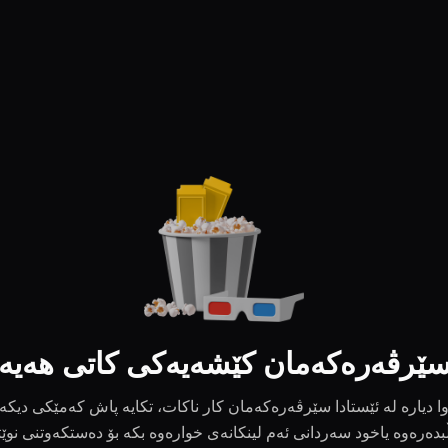
ێرڤەرەکەمان کێشەیەکی کاتی هەیە
ا دیارە لە ئێستادا سێرڤەرەکەمان کار ناکات، تکایە پاش کەمێکی دیکە
بدەرەوە یاخود سەردانی ئەم لینکانەی خوارەوە بکە بۆ دەستکەوتنی نوێ