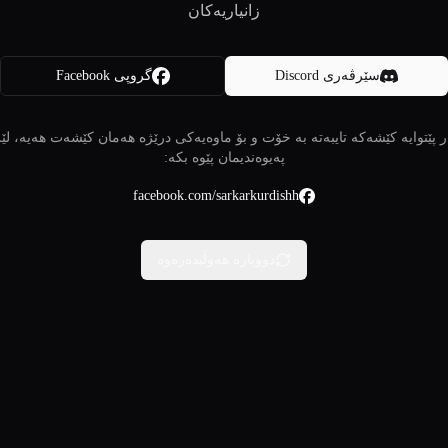
زانیاریەکان
سێرڤەری Discord
گروپی Facebook
 پێتوایە کێشەکە تایبەتە بە خۆت و بۆ ماوەیەکی درێژە هەمان کێشەت هەیە، لێ
پەیوەندیمان پێوە بکە:
facebook.com/sarkarkurdishh
دووبارە هەوڵبدەرەوە