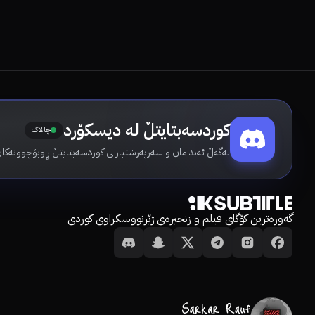
کوردسەبتایتڵ لە دیسکۆرد
چالاک
لەگەڵ ئەندامان و سەرپەرشتیارانی کوردسەبتایتڵ ڕاوبۆچوونەکان
گەورەترین کۆگای فیلم و زنجیرەی ژێرنووسکراوی کوردی