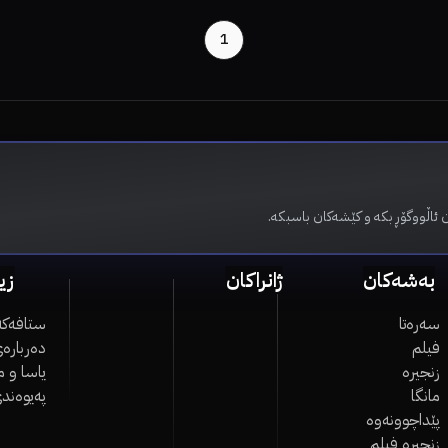
1
 ئاڵووگۆڕ بکە و کێشەکان باسبکە.
بەشەکان
ژانراکان
زی
سەرەتا
ستافەکە
فیلم
دەربارەی
زنجیرە
یاسا و 
مانگا
پەیوەند
پێداچوونەوە
زنجیرە فیلم