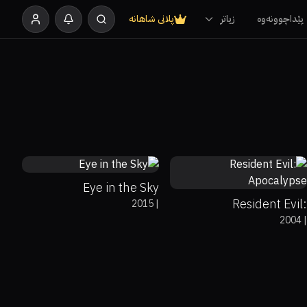
پێداچوونەوە
زیاتر
پلانی شاهانە
73%
95%
7.3
35%
20%
6.2
Eye in the Sky
Resident Evil:
2015
|
2004
|
Apocalypse