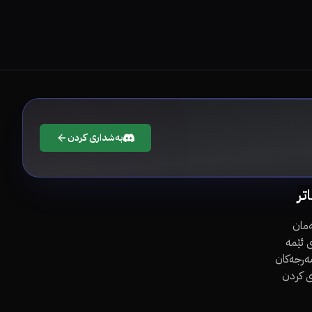
بەشداری کردن
اتر
مان
 ئێمە
مەرجەکان
ی کردن