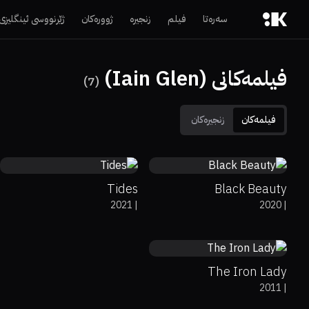
سەرەتا
فیلم
زنجیرە
ژوورەکان
ژێرنووسی ئینگلیزی
فیلمەکانی (Iain Glen)
)
7
(
فیلمەکان
زنجیرەکان
5.4
52%
48%
6.4
Tides
Black Beauty
2021
|
2020
|
54%
52%
6.4
The Iron Lady
2011
|