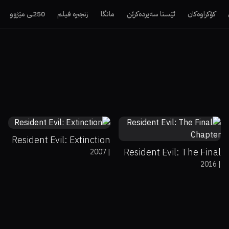
کۆکراوەکان
ئێستا سەیردەکرێن
مانگا
زنجیرە فیلم
250ـی مێژوو
41%
24%
6.3
49%
37%
5.5
Resident Evil: Extinction
Resident Evil: The Final
2007
|
2016
|
Chapter