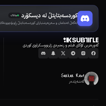
کوردسەبتایتڵ لە دیسکۆرد
چالاک
لەگەڵ ئەندامان و سەرپەرشتیارانی کوردسەبتایتڵ ڕاوبۆچوونەکان
گەورەترین کۆگای فیلم و زنجیرەی ژێرنووسکراوی کوردی
گەشەپێدەر