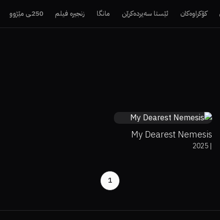
کۆکراوەکان
ئێستا سەیردەکرێن
مانگا
زنجیرە فیلم
250ـی مێژوو
0%
0%
7.4
My Dearest Nemesis
2025
|
1