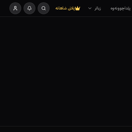
پێداچوونەوە
زیاتر
پلانی شاهانە