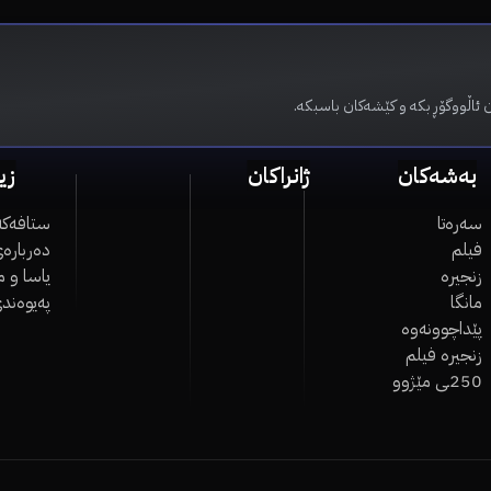
 ئاڵووگۆڕ بکە و کێشەکان باسبکە.
بەشەکان
ژانراکان
زی
سەرەتا
ستافەکە
فیلم
دەربارەی
زنجیرە
یاسا و 
مانگا
پەیوەند
پێداچوونەوە
زنجیرە فیلم
250ـی مێژوو