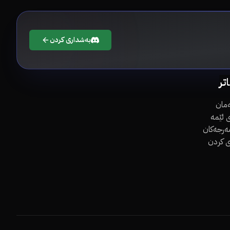
بەشداری کردن
اتر
مان
 ئێمە
مەرجەکان
ی کردن