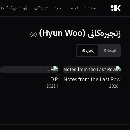
سەرەتا
فیلم
زنجیرە
ژوورەکان
ژێرنووسی ئینگلیزی
زنجیرەکانی (Hyun Woo)
)
3
(
فیلمەکان
زنجیرەکان
0%
0%
8
0%
0%
8.2
D.P.
Notes from the Last Row
2021
|
2026
|