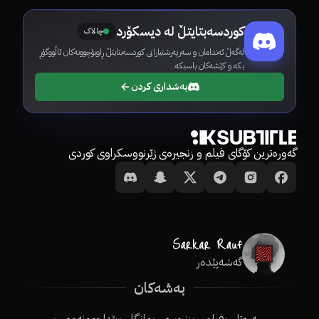
کوردسەبتایتڵ لە دیسکۆرد
چالاک
لەگەڵ ئەندامان و سەرپەرشتیارانی کوردسەبتایتڵ ڕاوبۆچوونەکان ئاڵووگۆڕ
بکە و کێشەکان باسبکە.
بەشداری کردن
گەورەترین کۆگای فیلم و زنجیرەی ژێرنووسکراوی کوردی
گەشەپێدەر
بەشەکان