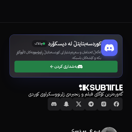
کوردسەبتایتڵ لە دیسکۆرد
چالاک
لەگەڵ ئەندامان و سەرپەرشتیارانی کوردسەبتایتڵ ڕاوبۆچوونەکان ئاڵووگۆڕ
بکە و کێشەکان باسبکە.
بەشداری کردن
گەورەترین کۆگای فیلم و زنجیرەی ژێرنووسکراوی کوردی