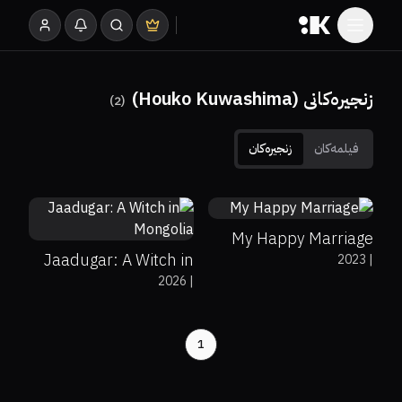
زنجیرەکانی (Houko Kuwashima)
)
2
(
فیلمەکان
زنجیرەکان
0%
0%
0
0%
0%
8.5
My Happy Marriage
Jaadugar: A Witch in
2023
|
2026
|
Mongolia
1