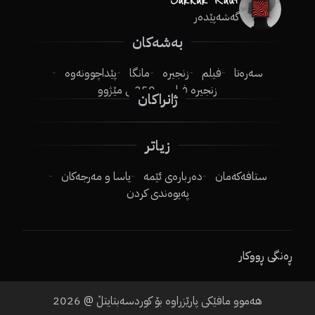
گەشەپێدەر
بەشەکان
سەرەتا
فیلم
زنجیرە
مانگا
پێداچوونەوە
زنجیرە فیلم
250ـی مێژوو
ژانراکان
زیاتر
ستافەکەمان
دەربارەی ئێمە
یاسا و مەرجەکان
پەیوەندی کردن
ڕەنگی ڕووکار
هەموو مافێکی پارێزراوە بۆ کوردسەبتایتڵ @
2026