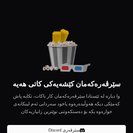
سێرڤەرەکەمان کێشەیەکی کاتی هەیە
وا دیارە لە ئێستادا سێرڤەرەکەمان کار ناکات، تکایە پاش
کەمێکی دیکە هەوڵبدەرەوە یاخود سەردانی ئەم لینکانەی
خوارەوە بکە بۆ دەستکەوتنی نوێترین زانیاریەکان
سێرڤەری Discord