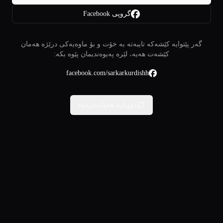
گروپی Facebook
گەر پێتوایە کێشەکە تایبەتە بە خۆت و بۆ ماوەیەکی درێژە هەمان
کێشەت هەیە، لێرە پەیوەندیمان پێوە بکە:
facebook.com/sarkarkurdishh
دووبارە هەوڵبدەرەوە