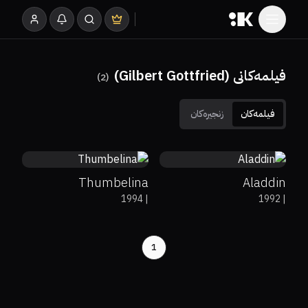
فیلمەکانی (Gilbert Gottfried)
)
2
(
فیلمەکان
زنجیرەکان
0%
36%
6.2
86%
96%
8
Thumbelina
Aladdin
1994
|
1992
|
1