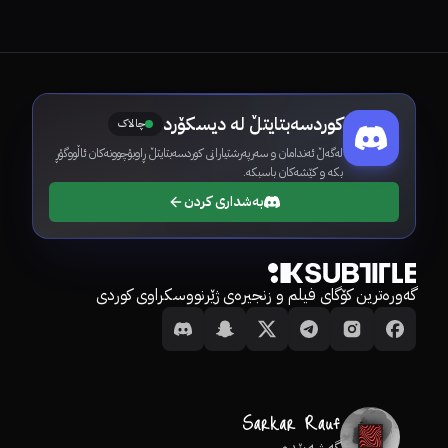
کوردسەبتایتڵ لە دیسکۆرد
چالاک
لەگەڵ ئەندامان و سەرپەرشتیارانی کوردسەبتایتڵ ڕاوبۆچوونەکان ئاڵووگۆڕ
بکە و کێشەکان باسبکە.
بەشداری کردن
گەورەترین کۆگای فیلم و زنجیرەی ژێرنووسکراوی کوردی
گەشەپێدەر