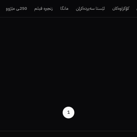
کۆکراوەکان
ئێستا سەیردەکرێن
مانگا
زنجیرە فیلم
250ـی مێژوو
1