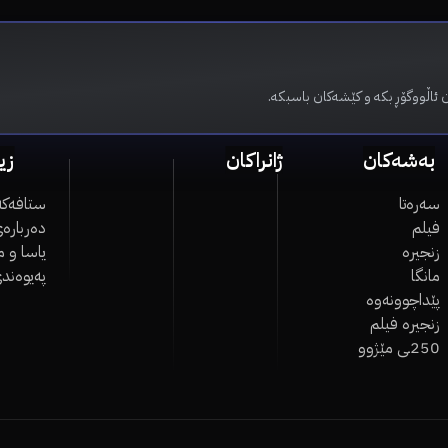
 ئاڵووگۆڕ بکە و کێشەکان باسبکە.
بەشەکان
ژانراکان
زی
سەرەتا
ستافەکە
فیلم
دەربارەی
زنجیرە
یاسا و 
مانگا
پەیوەند
پێداچوونەوە
زنجیرە فیلم
250ـی مێژوو