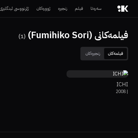
سەرەتا
فیلم
زنجیرە
ژوورەکان
ژێرنووسی ئینگلیزی
فیلمەکانی (Fumihiko Sori)
)
1
(
فیلمەکان
زنجیرەکان
0%
78%
6.5
ICHI
2008
|