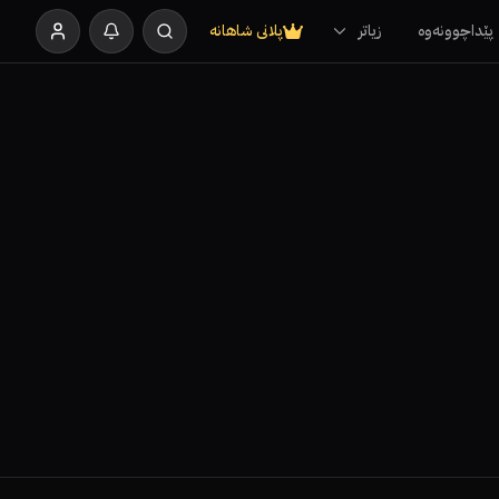
پێداچوونەوە
زیاتر
پلانی شاهانە