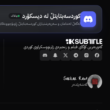
کوردسەبتایتڵ لە دیسکۆرد
چالاک
لەگەڵ ئەندامان و سەرپەرشتیارانی کوردسەبتایتڵ ڕاوبۆچوونەکان
گەورەترین کۆگای فیلم و زنجیرەی ژێرنووسکراوی کوردی
گەشەپێدەر