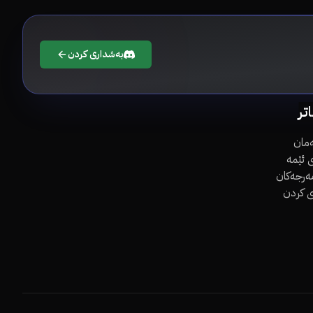
بەشداری کردن
اتر
مان
 ئێمە
مەرجەکان
ی کردن