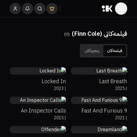
فیلمەکانی (Finn Cole)
)
7
(
فیلمەکان
زنجیرەکان
5.1
66%
80%
6.7
Locked In
Last Breath
89%
7.7
58%
59%
5.5
2023
|
2025
|
An Inspector Calls
Fast And Furious 9
70%
6.2
67%
6.1
2015
|
2021
|