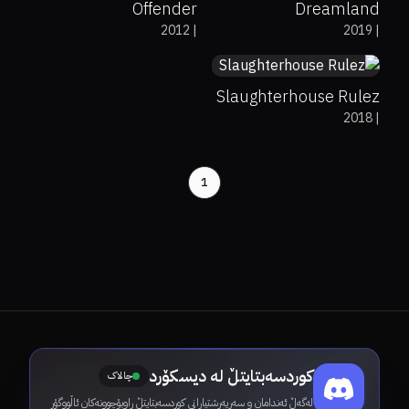
Offender
Dreamland
39%
39%
5.2
2012
|
2019
|
Slaughterhouse Rulez
2018
|
1
کوردسەبتایتڵ لە دیسکۆرد
چالاک
لەگەڵ ئەندامان و سەرپەرشتیارانی کوردسەبتایتڵ ڕاوبۆچوونەکان ئاڵووگۆڕ