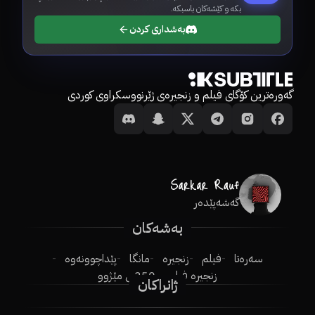
بکە و کێشەکان باسبکە.
بەشداری کردن
گەورەترین کۆگای فیلم و زنجیرەی ژێرنووسکراوی کوردی
گەشەپێدەر
بەشەکان
سەرەتا
فیلم
زنجیرە
مانگا
پێداچوونەوە
زنجیرە فیلم
250ـی مێژوو
ژانراکان