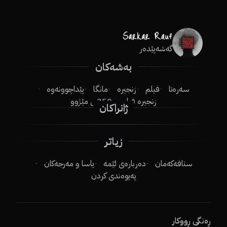
گەشەپێدەر
بەشەکان
سەرەتا
فیلم
زنجیرە
مانگا
پێداچوونەوە
زنجیرە فیلم
250ـی مێژوو
ژانراکان
زیاتر
ستافەکەمان
دەربارەی ئێمە
یاسا و مەرجەکان
پەیوەندی کردن
ڕەنگی ڕووکار