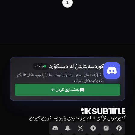
1
کوردسەبتایتڵ لە دیسکۆرد
چالاک
لەگەڵ ئەندامان و سەرپەرشتیارانی کوردسەبتایتڵ ڕاوبۆچوونەکان ئاڵووگۆڕ
بکە و کێشەکان باسبکە.
بەشداری کردن
گەورەترین کۆگای فیلم و زنجیرەی ژێرنووسکراوی کوردی