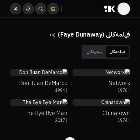
فیلمەکانی (Faye Dunaway)
)
4
(
فیلمەکان
زنجیرەکان
63%
69%
6.7
83%
92%
8.1
Don Juan DeMarco
Network
37%
18%
4.2
92%
99%
8.2
1994
|
1976
|
The Bye Bye Man
Chinatown
2017
|
1974
|