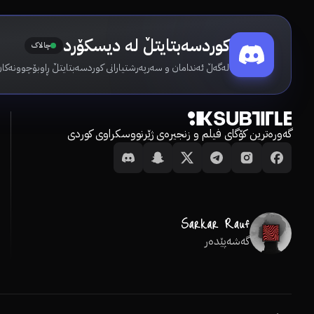
کوردسەبتایتڵ لە دیسکۆرد
چالاک
لەگەڵ ئەندامان و سەرپەرشتیارانی کوردسەبتایتڵ ڕاوبۆچوونەکان
گەورەترین کۆگای فیلم و زنجیرەی ژێرنووسکراوی کوردی
گەشەپێدەر