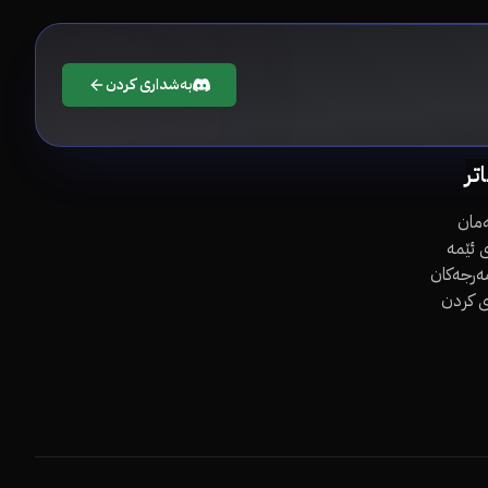
بەشداری کردن
اتر
مان
 ئێمە
مەرجەکان
ی کردن