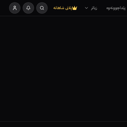
پێداچوونەوە
زیاتر
پلانی شاهانە