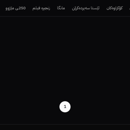
کۆکراوەکان
ئێستا سەیردەکرێن
مانگا
زنجیرە فیلم
250ـی مێژوو
1