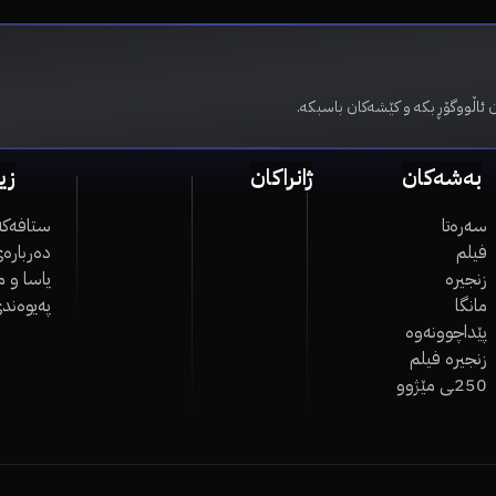
 ئاڵووگۆڕ بکە و کێشەکان باسبکە.
بەشەکان
ژانراکان
زی
سەرەتا
ستافەکە
فیلم
دەربارەی
زنجیرە
یاسا و 
مانگا
پەیوەند
پێداچوونەوە
زنجیرە فیلم
250ـی مێژوو