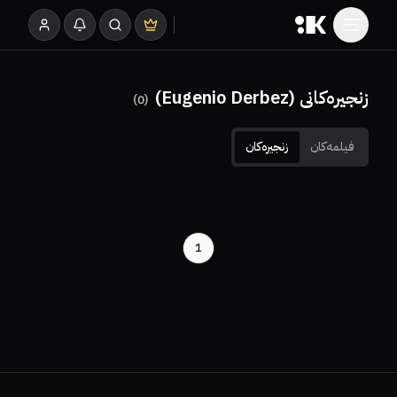
زنجیرەکانی (Eugenio Derbez)
)
0
(
فیلمەکان
زنجیرەکان
1