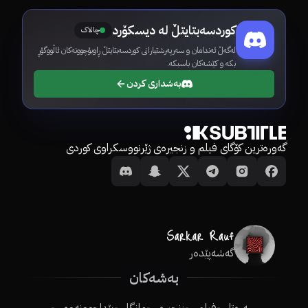
کوردسەبتایتڵ لە دیسکۆرد
چالاک
لەگەڵ ئەندامان و سەرپەرشتیارانی کوردسەبتایتڵ ڕاوبۆچوونەکان ئاڵووگۆڕ
بکە و کێشەکان باسبکە.
بەشداری کردن
گەورەترین کۆگای فیلم و زنجیرەی ژێرنووسکراوی کوردی
گەشەپێدەر
بەشەکان