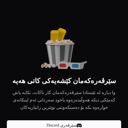
سێرڤەرەکەمان کێشەیەکی کاتی هەیە
وا دیارە لە ئێستادا سێرڤەرەکەمان کار ناکات، تکایە پاش
کەمێکی دیکە هەوڵبدەرەوە یاخود سەردانی ئەم لینکانەی
خوارەوە بکە بۆ دەستکەوتنی نوێترین زانیاریەکان
سێرڤەری Discord