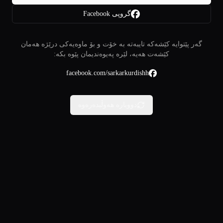
گروپی Facebook
گەر پێتوایە کێشەکە تایبەتە بە خۆت و بۆ ماوەیەکی درێژە هەمان
کێشەت هەیە، لێرە پەیوەندیمان پێوە بکە:
facebook.com/sarkarkurdishh
دووبارە هەوڵبدەرەوە