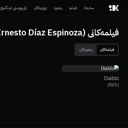
سەرەتا
فیلم
زنجیرە
ژوورەکان
ژێرنووسی ئینگلیزی
فیلمەکانی (Ernesto Díaz Espinoza)
فیلمەکان
زنجیرەکان
0%
71%
5.6
Diablo
2025
|