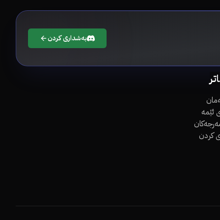
بەشداری کردن
اتر
مان
 ئێمە
مەرجەکان
ی کردن