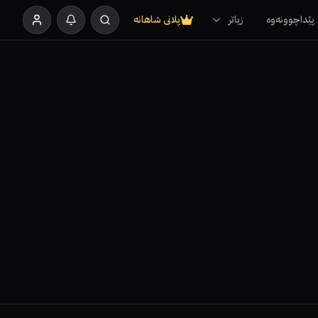
پێداچوونەوە
زیاتر
پلانی شاهانە