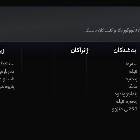
 ئاڵووگۆڕ بکە و کێشەکان باسبکە.
بەشەکان
ژانراکان
زی
سەرەتا
ستافەکە
فیلم
دەربارەی
زنجیرە
یاسا و 
مانگا
پەیوەند
پێداچوونەوە
زنجیرە فیلم
250ـی مێژوو