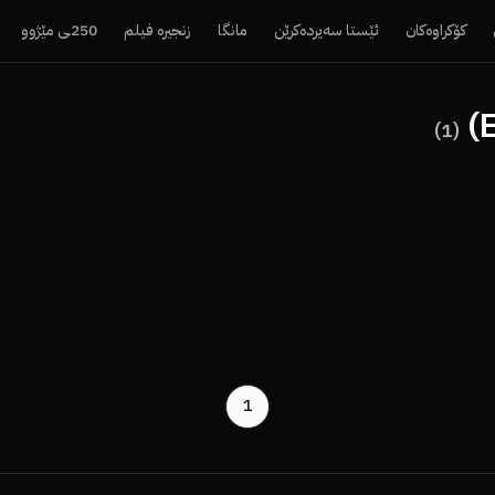
کۆکراوەکان
ئێستا سەیردەکرێن
مانگا
زنجیرە فیلم
250ـی مێژوو
)
1
(
1