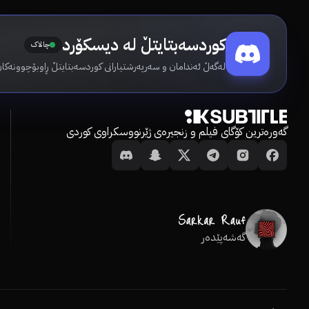
کوردسەبتایتڵ لە دیسکۆرد
چالاک
لەگەڵ ئەندامان و سەرپەرشتیارانی کوردسەبتایتڵ ڕاوبۆچوونەکان
گەورەترین کۆگای فیلم و زنجیرەی ژێرنووسکراوی کوردی
گەشەپێدەر